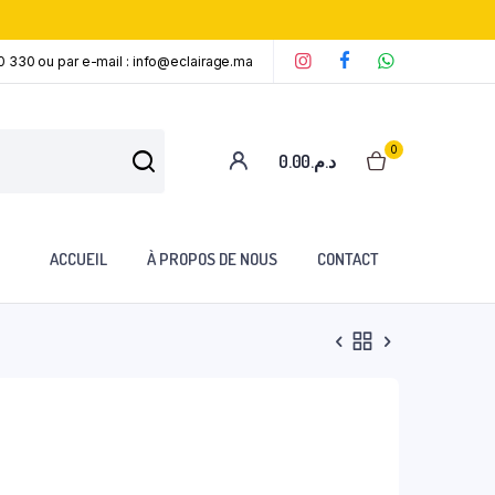
0 330 ou par e-mail : info@eclairage.ma
‘
‘
‘
0
0.00
د.م.
ACCUEIL
À PROPOS DE NOUS
CONTACT