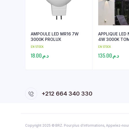
AMPOULE LED MR16 7W
APPLIQUE LED 
3000K PROLUX
4W 3000K TO
EN STOCK
EN STOCK
18.00
د.م.
135.00
د.م.
+212 664 340 330
Copyright 2025 ©
BRZ
. Pour plus d'informations, Appelez-nou