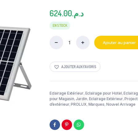
624.00
د.م.
EN STOCK
Ajouter au panier
PROJECTEUR
LED
SOLAIRE
100W
AJOUTER AUX FAVORIS
COB
IP67
PROLUX
LIGHT
quantity
Eclairage Extérieur
,
Eclairage pour Hotel
,
Eclaira
pour Magasin
,
Jardin
,
Eclairage Extérieur
,
Project
d’extérieur
,
PROLUX
,
Marques
,
Nouvel Arrivage