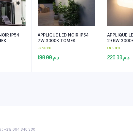
NOIR IP54
APPLIQUE LED NOIR IP54
APPLIQUE LE
MEK
7W 3000K TOMEK
2*6W 3000
EN STOCK
EN STOCK
190.00
د.م.
220.00
د.م.
s : ‎+212 664 340 330