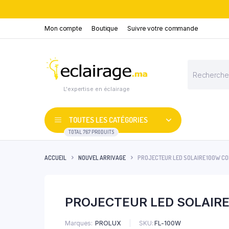
Mon compte
Boutique
Suivre votre commande
Recherche
de
produits
L'expertise en éclairage
TOUTES LES CATÉGORIES
TOTAL 767 PRODUITS
ACCUEIL
NOUVEL ARRIVAGE
PROJECTEUR LED SOLAIRE 100W CO
PROJECTEUR LED SOLAIRE
Marques
PROLUX
SKU:
FL-100W