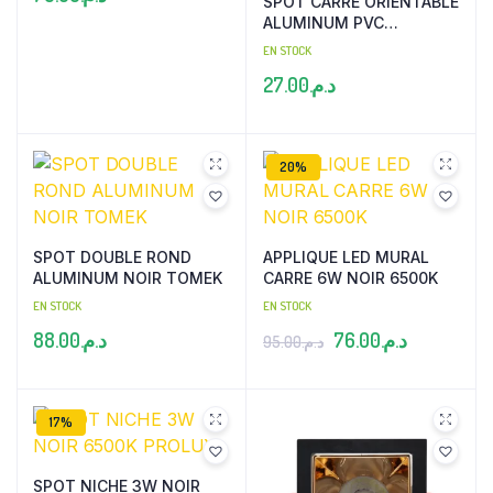
SPOT CARRE ORIENTABLE
ALUMINUM PVC
BLANC+NOIR TOMEK
EN STOCK
27.00
د.م.
20%
SPOT DOUBLE ROND
APPLIQUE LED MURAL
ALUMINUM NOIR TOMEK
CARRE 6W NOIR 6500K
EN STOCK
EN STOCK
Le
Le
88.00
د.م.
76.00
د.م.
95.00
د.م.
prix
prix
initial
actuel
17%
était :
est :
د.م.76.00.
د.م.95.00.
SPOT NICHE 3W NOIR