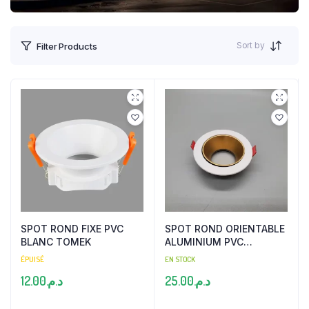
Sort by
Filter Products
SPOT ROND FIXE PVC
SPOT ROND ORIENTABLE
BLANC TOMEK
ALUMINIUM PVC
BLANC+GOLD TOMEK
ÉPUISÉ
EN STOCK
12.00
د.م.
25.00
د.م.