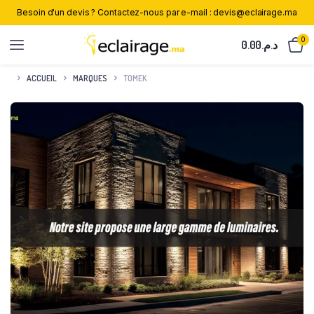
Besoin d'un devis ? Contactez-nous par e-mail : devis@eclairage.ma
0
0.00
د.م.
ACCUEIL
MARQUES
TOMEK