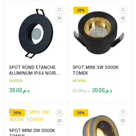
20%
SPOT ROND ETANCHE
SPOT MINI 3W 3000K
ALUMINUM IP44 NOIR
TOMEK
AVEC DOUILLE TOMEK
EN STOCK
EN STOCK
Le
Le
38.00
د.م.
20.00
د.م.
25.00
د.م.
prix
prix
initial
actuel
20%
20%
était :
est :
د.م.20.00.
د.م.25.00.
SPOT MINI 3W 3000K