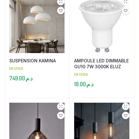
SUSPENSION KAMINA
AMPOULE LED DIMMABLE
GU10 7W 3000K ELUZ
EN STOCK
EN STOCK
749.00
د.م.
18.00
د.م.