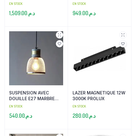
EN STOCK
EN STOCK
1,509.00
د.م.
949.00
د.م.
SUSPENSION AVEC
LAZER MAGNETIQUE 12W
DOUILLE E27 MARBRE
3000K PROLUX
NOIR
EN STOCK
EN STOCK
540.00
د.م.
280.00
د.م.