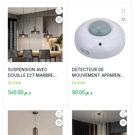
SUSPENSION AVEC
DETECTEUR DE
DOUILLE E27 MARBRE
MOUVEMENT APPARENT
NOIR
360° PROLUX
EN STOCK
EN STOCK
540.00
د.م.
90.00
د.م.