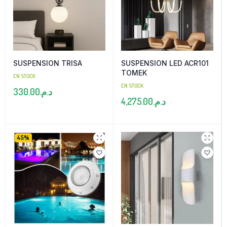
SUSPENSION TRISA
SUSPENSION LED ACR101
TOMEK
EN STOCK
EN STOCK
330.00
د.م.
4,275.00
د.م.
45%