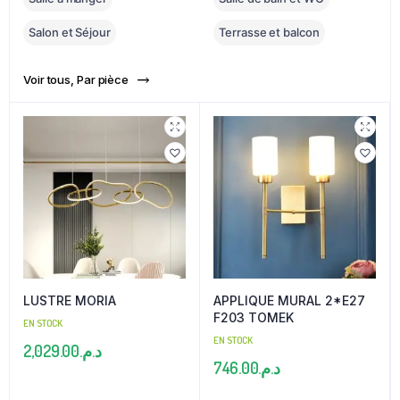
Salon et Séjour
Terrasse et balcon
Voir tous, Par pièce
LUSTRE MORIA
APPLIQUE MURAL 2*E27
F203 TOMEK
EN STOCK
EN STOCK
2,029.00
د.م.
746.00
د.م.