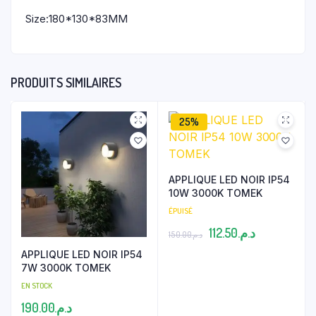
Size:180*130*83MM
PRODUITS SIMILAIRES
25%
APPLIQUE LED NOIR IP54
10W 3000K TOMEK
ÉPUISÉ
Le
Le
112.50
د.م.
150.00
د.م.
prix
prix
APPLIQUE LED NOIR IP54
7W 3000K TOMEK
initial
actuel
EN STOCK
était :
est :
190.00
د.م.
د.م.112.50.
د.م.150.00.