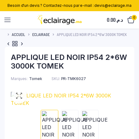
Besoin d'un devis ? Contactez-nous par e-mail : devis@eclairage.ma
0
0.00
د.م.
ACCUEIL
ECLAIRAGE
APPLIQUE LED NOIR IP54 2*6W 3000K TOMEK
APPLIQUE LED NOIR IP54 2*6W
3000K TOMEK
Marques
Tomek
SKU:
PR-TMK6027