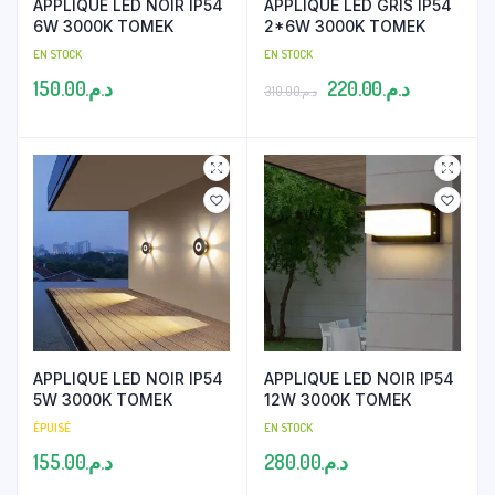
APPLIQUE LED NOIR IP54
APPLIQUE LED GRIS IP54
6W 3000K TOMEK
2*6W 3000K TOMEK
EN STOCK
EN STOCK
Le
Le
150.00
د.م.
220.00
د.م.
310.00
د.م.
prix
prix
initial
actuel
était :
est :
د.م.220.00.
د.م.310.00.
APPLIQUE LED NOIR IP54
APPLIQUE LED NOIR IP54
5W 3000K TOMEK
12W 3000K TOMEK
ÉPUISÉ
EN STOCK
155.00
د.م.
280.00
د.م.