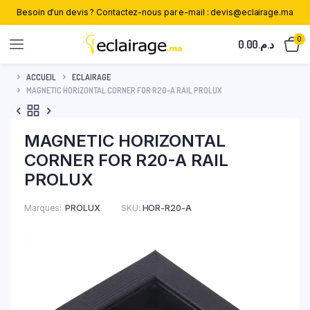
Besoin d'un devis ? Contactez-nous par e-mail : devis@eclairage.ma
0
0.00
د.م.
ACCUEIL
ECLAIRAGE
MAGNETIC HORIZONTAL CORNER FOR R20-A RAIL PROLUX
MAGNETIC HORIZONTAL
CORNER FOR R20-A RAIL
PROLUX
Marques
PROLUX
SKU:
HOR-R20-A