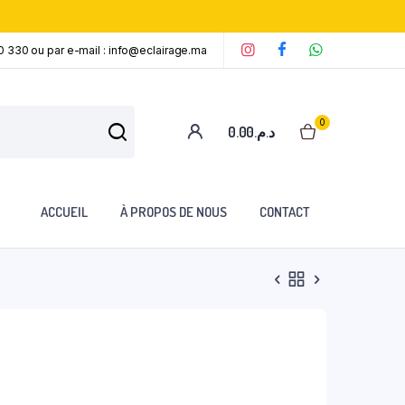
0 330 ou par e-mail : info@eclairage.ma
‘
‘
‘
0
0.00
د.م.
ACCUEIL
À PROPOS DE NOUS
CONTACT