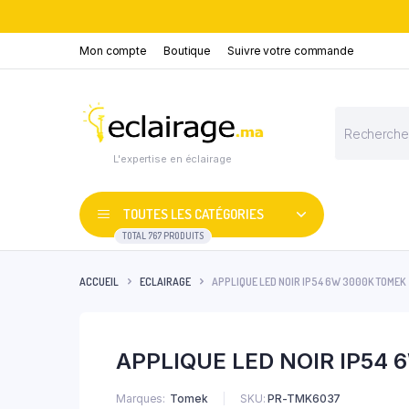
Mon compte
Boutique
Suivre votre commande
Recherche
de
produits
L'expertise en éclairage
TOUTES LES CATÉGORIES
TOTAL 767 PRODUITS
ACCUEIL
ECLAIRAGE
APPLIQUE LED NOIR IP54 6W 3000K TOMEK
APPLIQUE LED NOIR IP54
Marques
Tomek
SKU:
PR-TMK6037