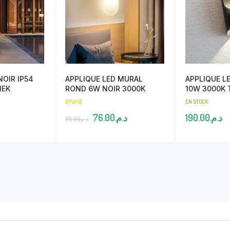
NOIR IP54
APPLIQUE LED MURAL
APPLIQUE LE
MEK
ROND 6W NOIR 3000K
1
ÉPUISÉ
EN STOCK
Le
Le
76.00
د.م.
190.00
د.م.
95.00
د.م.
prix
prix
initial
actuel
était :
est :
د.م.76.00.
د.م.95.00.