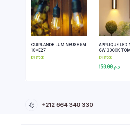
GUIRLANDE LUMINEUSE 5M
APPLIQUE LED 
10*E27
6W 3000K TO
EN STOCK
EN STOCK
150.00
د.م.
+212 664 340 330