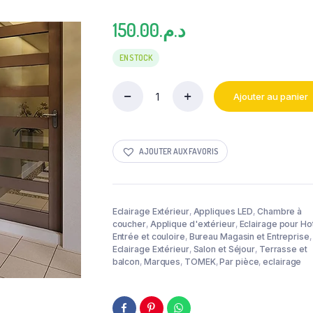
150.00
د.م.
EN STOCK
Ajouter au panier
APPLIQUE
LED
NOIR
IP54
AJOUTER AUX FAVORIS
6W
3000K
TOMEK
quantity
Eclairage Extérieur
,
Appliques LED
,
Chambre à
coucher
,
Applique d'extérieur
,
Eclairage pour Ho
Entrée et couloire
,
Bureau Magasin et Entreprise
,
Eclairage Extérieur
,
Salon et Séjour
,
Terrasse et
balcon
,
Marques
,
TOMEK
,
Par pièce
,
eclairage