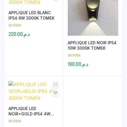
APPLIQUE LED BLANC
IP54 6W 3000K TOMEK
EN STOCK
220.00
د.م.
APPLIQUE LED NOIR IP54
10W 3000K TOMEK
EN STOCK
190.00
د.م.
APPLIQUE LED
NOIR+GOLD IP54 4W
3000K TOMEK
EN STOCK