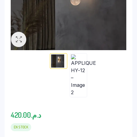
420.00
د.م.
EN STOCK