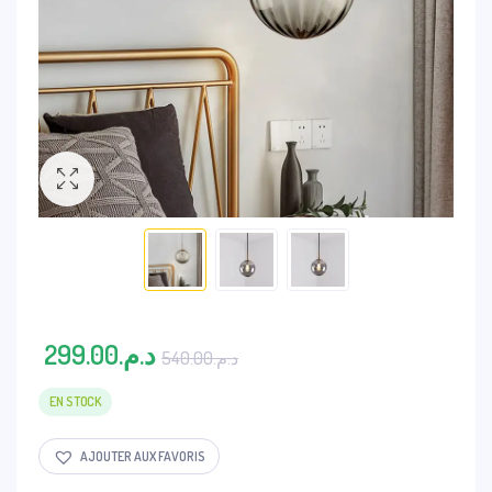
Le
Le
299.00
د.م.
540.00
د.م.
prix
prix
initial
actuel
EN STOCK
était :
est :
د.م.299.00.
د.م.540.00.
AJOUTER AUX FAVORIS