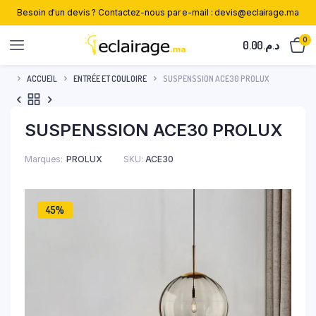
Besoin d'un devis ? Contactez-nous par e-mail : devis@eclairage.ma
0
0.00
د.م.
ACCUEIL
ENTRÉE ET COULOIRE
SUSPENSSION ACE30 PROLUX
SUSPENSSION ACE30 PROLUX
Marques
PROLUX
SKU:
ACE30
45%