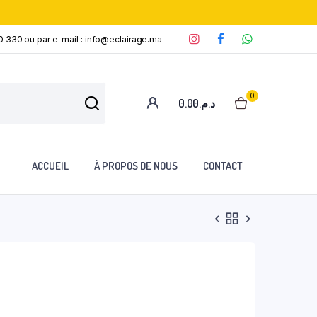
0 330 ou par e-mail : info@eclairage.ma
‘
‘
‘
0
0.00
د.م.
ACCUEIL
À PROPOS DE NOUS
CONTACT