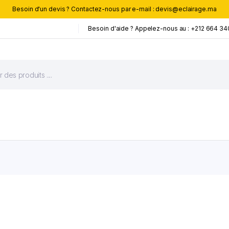
Besoin d'un devis ? Contactez-nous par e-mail : devis@eclairage.ma
Besoin d'aide ? Appelez-nous au : +212 664 34