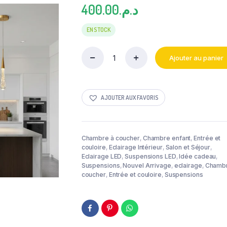
400.00
د.م.
EN STOCK
Ajouter au panier
SUSPENSION
PINAR
quantity
AJOUTER AUX FAVORIS
Chambre à coucher
,
Chambre enfant
,
Entrée et
couloire
,
Eclairage Intérieur
,
Salon et Séjour
,
Eclairage LED
,
Suspensions LED
,
Idée cadeau
,
Suspensions
,
Nouvel Arrivage
,
eclairage
,
Chambr
coucher
,
Entrée et couloire
,
Suspensions