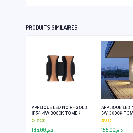
PRODUITS SIMILAIRES
APPLIQUE LED NOIR+GOLD
APPLIQUE LED 
IP54 4W 3000K TOMEK
5W 3000K TO
EN STOCK
ÉPUISÉ
165.00
د.م.
155.00
د.م.