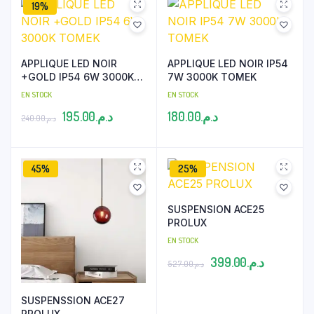
19%
APPLIQUE LED NOIR
APPLIQUE LED NOIR IP54
+GOLD IP54 6W 3000K
7W 3000K TOMEK
TOMEK
EN STOCK
EN STOCK
Le
Le
195.00
د.م.
180.00
د.م.
240.00
د.م.
prix
prix
initial
actuel
45%
25%
était :
est :
د.م.195.00.
د.م.240.00.
SUSPENSION ACE25
PROLUX
EN STOCK
Le
Le
399.00
د.م.
527.00
د.م.
prix
prix
initial
actuel
SUSPENSSION ACE27
PROLUX