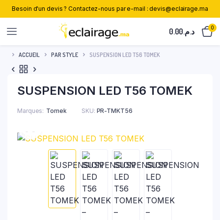
Besoin d'un devis ? Contactez-nous par e-mail : devis@eclairage.ma
0
0.00
د.م.
ACCUEIL
PAR STYLE
SUSPENSION LED T56 TOMEK
SUSPENSION LED T56 TOMEK
Marques
Tomek
SKU:
PR-TMKT56