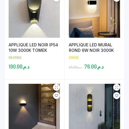
APPLIQUE LED NOIR IP54
APPLIQUE LED MURAL
10W 3000K TOMEK
ROND 6W NOIR 3000K
EN STOCK
ÉPUISÉ
Le
Le
190.00
د.م.
76.00
د.م.
95.00
د.م.
prix
prix
initial
actuel
était :
est :
د.م.76.00.
د.م.95.00.