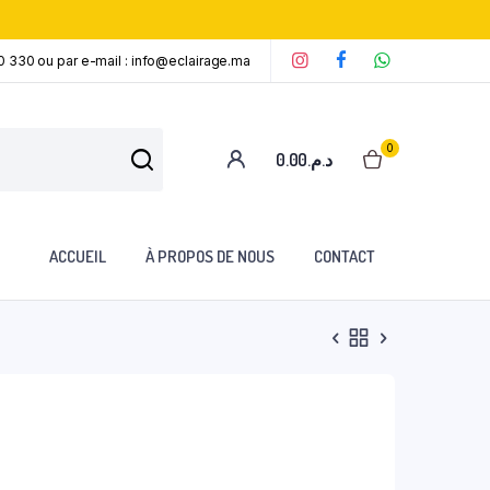
0 330 ou par e-mail : info@eclairage.ma
‘
‘
‘
0
0.00
د.م.
ACCUEIL
À PROPOS DE NOUS
CONTACT