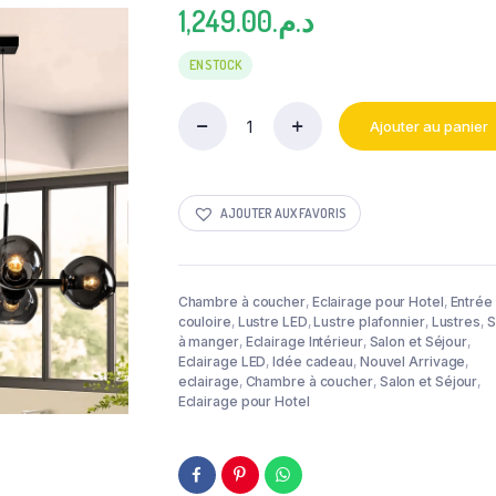
1,249.00
د.م.
EN STOCK
Ajouter au panier
LUSTRE
BIVER
quantity
AJOUTER AUX FAVORIS
Chambre à coucher
,
Eclairage pour Hotel
,
Entrée 
couloire
,
Lustre LED
,
Lustre plafonnier
,
Lustres
,
S
à manger
,
Eclairage Intérieur
,
Salon et Séjour
,
Eclairage LED
,
Idée cadeau
,
Nouvel Arrivage
,
eclairage
,
Chambre à coucher
,
Salon et Séjour
,
Eclairage pour Hotel