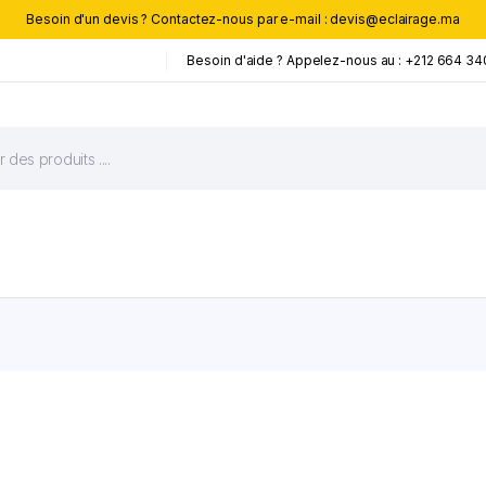
Besoin d'un devis ? Contactez-nous par e-mail : devis@eclairage.ma
Besoin d'aide ? Appelez-nous au : +212 664 34