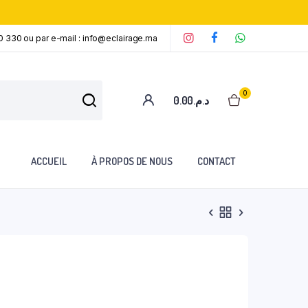
0 330 ou par e-mail : info@eclairage.ma
‘
‘
‘
0
0.00
د.م.
ACCUEIL
À PROPOS DE NOUS
CONTACT