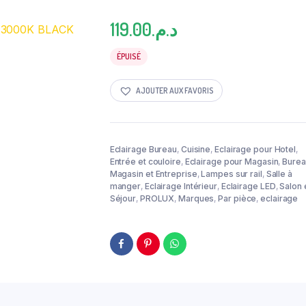
119.00
د.م.
ÉPUISÉ
AJOUTER AUX FAVORIS
Eclairage Bureau
,
Cuisine
,
Eclairage pour Hotel
,
Entrée et couloire
,
Eclairage pour Magasin
,
Burea
Magasin et Entreprise
,
Lampes sur rail
,
Salle à
manger
,
Eclairage Intérieur
,
Eclairage LED
,
Salon 
Séjour
,
PROLUX
,
Marques
,
Par pièce
,
eclairage