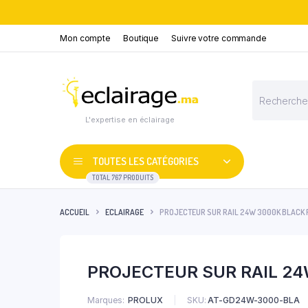
Mon compte
Boutique
Suivre votre commande
Recherche
de
produits
L'expertise en éclairage
TOUTES LES CATÉGORIES
TOTAL 767 PRODUITS
ACCUEIL
ECLAIRAGE
PROJECTEUR SUR RAIL 24W 3000K BLACK
PROJECTEUR SUR RAIL 2
Marques
PROLUX
SKU:
AT-GD24W-3000-BLA