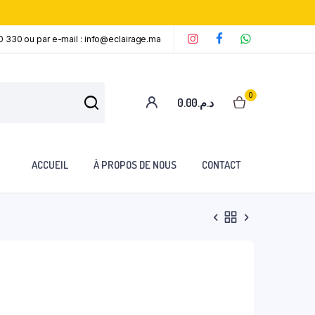
0 330 ou par e-mail : info@eclairage.ma
‘
‘
‘
0
0.00
د.م.
ACCUEIL
À PROPOS DE NOUS
CONTACT