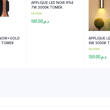
APPLIQUE LED NOIR IP54
7W 3000K TOMEK
EN STOCK
190.00
د.م.
 NOIR+GOLD
APPLIQUE LE
K TOMEK
6W 3000K 
EN STOCK
150.00
د.م.