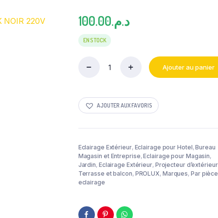
100.00
د.م.
EN STOCK
Ajouter au panier
PROJECTEUR
LED
50W
6500K
AJOUTER AUX FAVORIS
NOIR
220V
PROLUX
quantity
Eclairage Extérieur
,
Eclairage pour Hotel
,
Bureau
Magasin et Entreprise
,
Eclairage pour Magasin
,
Jardin
,
Eclairage Extérieur
,
Projecteur d’extérieur
Terrasse et balcon
,
PROLUX
,
Marques
,
Par pièc
eclairage