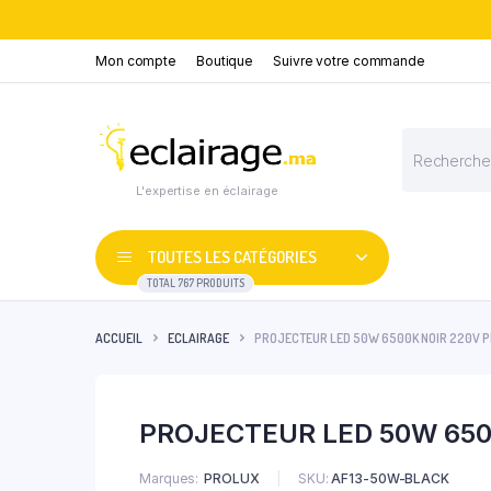
Mon compte
Boutique
Suivre votre commande
Recherche
de
produits
L'expertise en éclairage
TOUTES LES CATÉGORIES
TOTAL 767 PRODUITS
ACCUEIL
ECLAIRAGE
PROJECTEUR LED 50W 6500K NOIR 220V 
PROJECTEUR LED 50W 650
Marques
PROLUX
SKU:
AF13-50W-BLACK