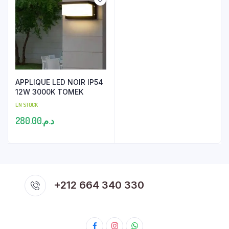
د.م.240.00.
د.م.320.00.
APPLIQUE LED NOIR IP54
12W 3000K TOMEK
EN STOCK
280.00
د.م.
+212 664 340 330