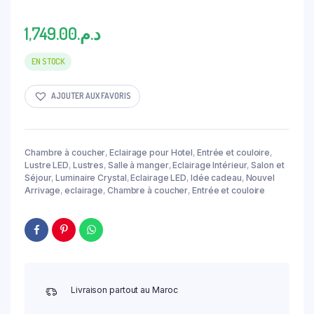
1,749.00
د.م.
EN STOCK
AJOUTER AUX FAVORIS
Chambre à coucher
,
Eclairage pour Hotel
,
Entrée et couloire
,
Lustre LED
,
Lustres
,
Salle à manger
,
Eclairage Intérieur
,
Salon et
Séjour
,
Luminaire Crystal
,
Eclairage LED
,
Idée cadeau
,
Nouvel
Arrivage
,
eclairage
,
Chambre à coucher
,
Entrée et couloire
Livraison partout au Maroc