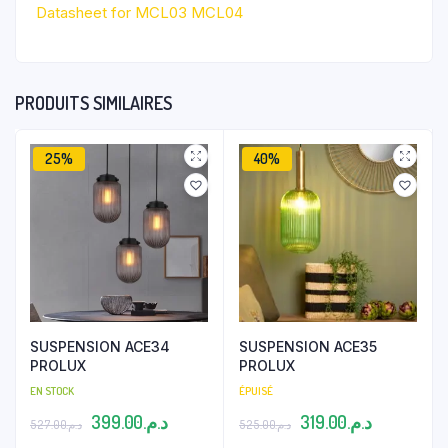
Datasheet for MCL03 MCL04
PRODUITS SIMILAIRES
25%
40%
SUSPENSION ACE34
SUSPENSION ACE35
PROLUX
PROLUX
EN STOCK
ÉPUISÉ
Le
Le
Le
Le
399.00
د.م.
319.00
د.م.
527.00
د.م.
525.00
د.م.