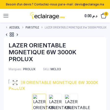
Besoin d'un devis ? Contactez-nous par e-mail : devis@eclairage.ma
0
0.00
د.م.
ACCUEIL
PAR STYLE
LAZER ORIENTABLE MGNETIQUE 6W 3000K PROLUX
LAZER ORIENTABLE
MGNETIQUE 6W 3000K
PROLUX
Marques
PROLUX
SKU:
MCL03