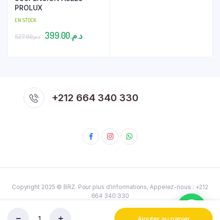
PROLUX
EN STOCK
Le
Le
399.00
د.م.
527.00
د.م.
prix
prix
initial
actuel
était :
est :
د.م.399.00.
د.م.527.00.
+212 664 340 330
Copyright 2025 ©
BRZ
. Pour plus d'informations, Appelez-nous : ‎+212
664 340 330
Politique de confidentialité
Termes et conditions
Cookies
Ajouter au panier