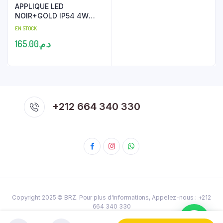
APPLIQUE LED
NOIR+GOLD IP54 4W
3000K TOMEK
EN STOCK
165.00
د.م.
+212 664 340 330
Copyright 2025 ©
BRZ
. Pour plus d'informations, Appelez-nous : ‎+212
664 340 330