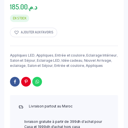
185.00
د.م.
EN STOCK
AJOUTER AUX FAVORIS
Appliques LED
,
Appliques
,
Entrée et couloire
,
Eclairage Intérieur
,
Salon et Séjour
,
Eclairage LED
,
Idée cadeau
,
Nouvel Arrivage
,
eclairage
,
Salon et Séjour
,
Entrée et couloire
,
Appliques
Livraison partout au Maroc
livraison gratuite à partir de 399dh d'achat pour
Casa et 1999dh d'achat hors casa