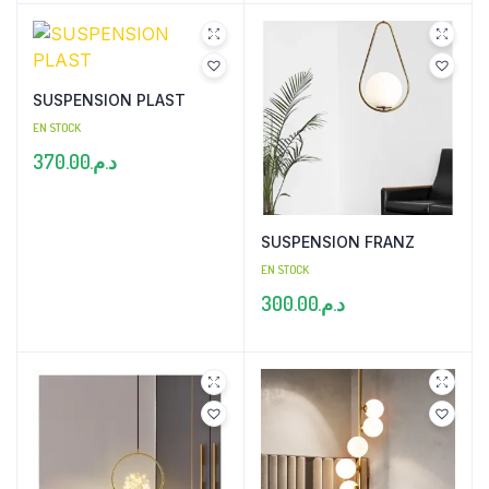
initial
actuel
était :
est :
د.م.465.00.
SUSPENSION PLAST
EN STOCK
370.00
د.م.
SUSPENSION FRANZ
EN STOCK
300.00
د.م.