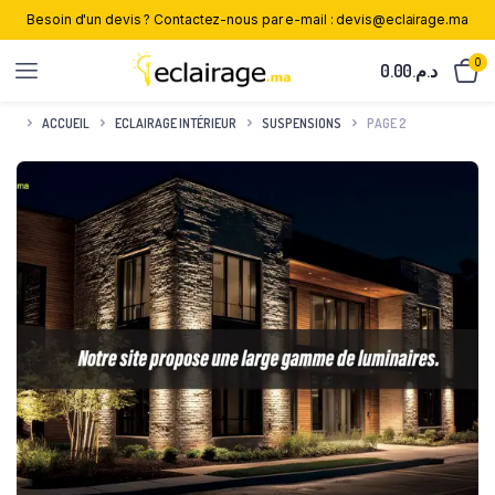
Besoin d'un devis ? Contactez-nous par e-mail : devis@eclairage.ma
0
0.00
د.م.
ACCUEIL
ECLAIRAGE INTÉRIEUR
SUSPENSIONS
PAGE 2